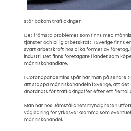
står bakom traffickingen.
Det främsta problemet som finns med människo
tjänster och billig arbetskraft. I Sverige finns en
svart arbetskraft hos olika former av företa
industri. Det finns företagare i landet som köp
människohandlare.
I Coronapandemins spår har man på senare tid 
att stoppa människohandeln i Sverige, att det
anordnats för traffickingoffer efter ett flertal b
Man har hos Jämställdhetsmyndigheten utfo
vägledning för yrkesverksamma som eventuell
människohandel.