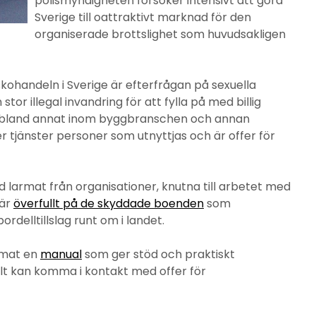
polismyndigheten försöker intensivt att göra
Sverige till oattraktivt marknad för den
organiserade brottslighet som huvudsakligen
handeln i Sverige är efterfrågan på sexuella
 stor illegal invandring för att fylla på med billig
g, bland annat inom byggbranschen och annan
er tjänster personer som utnyttjas och är offer för
larmat från organisationer, knutna till arbetet med
 är
överfullt på de skyddade boenden
som
ordelltillslag runt om i landet.
rmat en
manual
som ger stöd och praktiskt
t kan komma i kontakt med offer för